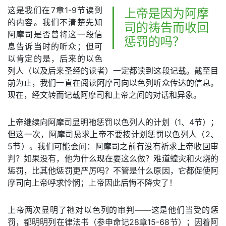
这是我们在7章1-9节读到
上帝是因为阿摩
的内容。我们不清楚先知
司的祷告而收回
阿摩司是否曾将这一段信
惩罚的吗？
息告诉当时的听众；但可
以肯定的是，后来的以色
列人（以及后来圣经的读者）一定都读到这段记载。截至目
前为止，我们一直在阅读阿摩司向以色列听众传达的信息。
现在，经文转而记载阿摩司和上帝之间的对话和异象。
上帝继续向阿摩司显明祂惩罚以色列人的计划（1、4节）；
但这一次，阿摩司恳求上帝不要按计划惩罚以色列人（2、
5节）。我们可能会问：阿摩司之前有没有祈求上帝收回审
判？如果没有，他为什么现在要这么做？难道蝗灾和火烧的
惩罚，比其他惩罚更严厉吗？不管是什么原因，它都促使阿
摩司向上帝呼求怜悯；上帝因此后悔不降灾了！
上帝两次显明了祂对以色列的审判——这是他们当受的惩
罚，都明明列在律法书（参申命记28章15-68节）；因着阿