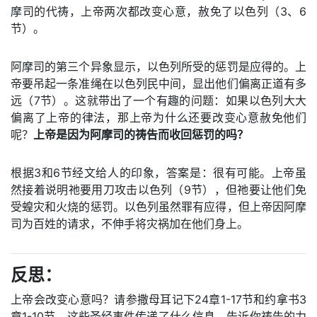
摩司的代祷，上帝两次都改变心意，赦免了以色列（3、6
节）。
阿摩司的第三个异象显示，以色列所受的惩罚是应得的。上
帝要吊起一条准绳在以色列民中间，显出他们偏离正道有多
远（7节）。这就带出了一个有趣的问题：如果以色列大大
偏离了上帝的律法，那上帝为什么还要改变心意赦免他们
呢？
上帝是因为阿摩司的祷告而收回惩罚的吗？
根据3和6节经文给人的印象，答案是：很有可能。上帝虽
然接着说明祂要用刀攻击以色列（9节），但祂要让他们免
受蝗灾和火烧的惩罚。以色列虽然罪有应得，但上帝因阿摩
司为百姓的请求，不伸手将灾祸加在他们身上。
反思：
上帝会改变心意吗？请参撒母耳记下24章1-17节和约拿书3
章1-10节。这些圣经事件传递了什么信息，告诉你祷告的力