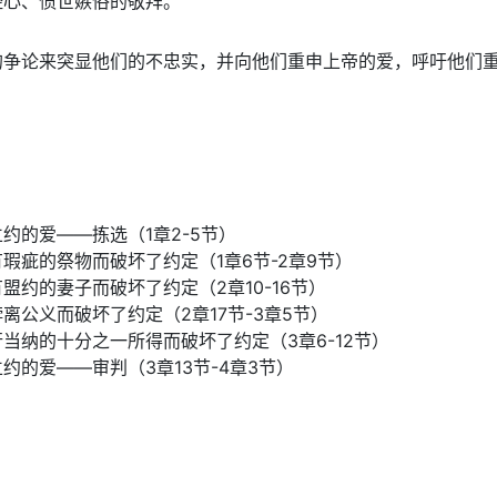
经心、愤世嫉俗的敬拜。
的争论来突显他们的不忠实，并向他们重申上帝的爱，呼吁他们
约的爱——拣选（1章2-5节）
瑕疵的祭物而破坏了约定（1章6节-2章9节）
盟约的妻子而破坏了约定（2章10-16节）
离公义而破坏了约定（2章17节-3章5节）
当纳的十分之一所得而破坏了约定（3章6-12节）
约的爱——审判（3章13节-4章3节）