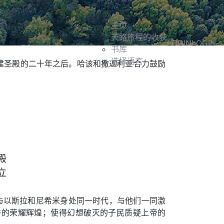
主页
天路旅程的收获
LOGIN
LOGIN
书库
选择语言
建圣殿的二十年之后。哈该和撒迦利亚合力鼓励
殿
立
他与以斯拉和尼希米身处同一时代，与他们一同激
许的荣耀辉煌；使得幻想破灭的子民质疑上帝的