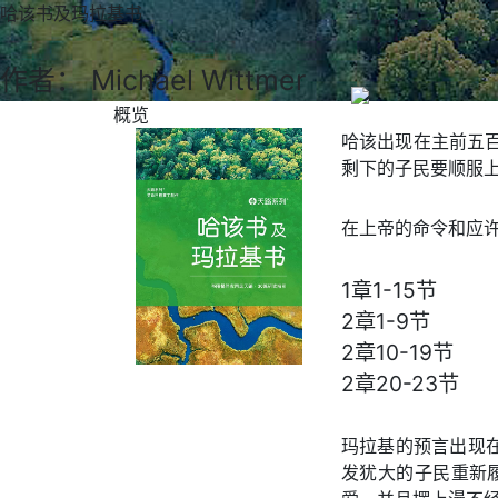
哈该书及玛拉基书
作者： Michael Wittmer
概览
哈该出现在主前五
剩下的子民要顺服
在上帝的命令和应
1章1-15节
2章1-9节
2章10-19节
2章20-23节
玛拉基的预言出现在
发犹大的子民重新