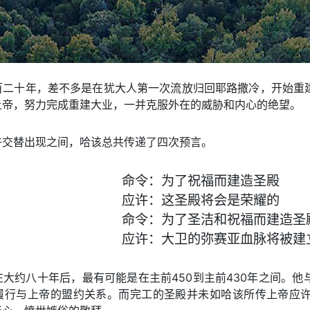
百二十年，差不多是在犹大人第一次流放归回耶路撒冷，开始重
上帝，努力完成重建大业，一并克服外在的威胁和内心的绝望。
许交替出现之间，哈该总共传递了四次预言。
命令：为了祝福而建造圣殿
应许：这圣殿将会是荣耀的
命令：为了圣洁和祝福而建造圣
应许：大卫的弥赛亚血脉将被建
大约八十年后，最有可能是在主前450到主前430年之间。
履行与上帝的盟约关系。而完工的圣殿并未如哈该所传上帝应