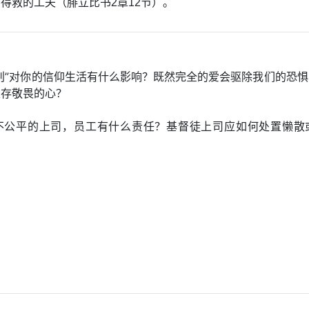
得救的工夫（腓立比书2章12节）。
判”对你的信仰生活有什么影响？既然完全的爱会驱除我们的恐
主存敬畏的心？
不公平的上司，员工有什么责任？基督徒上司应如何处置懒散