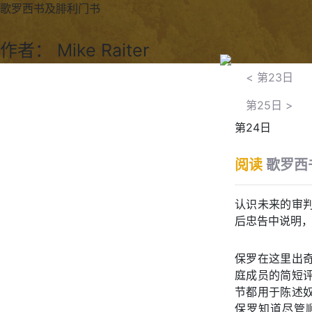
歌罗西书及腓利门书
作者： Mike Raiter
<
第23日
第25日
>
第24日
阅读
歌罗西
认识未来的审
后忠告中说明
保罗在这里出
庭成员的简短
节都用于陈述
保罗知道尽管