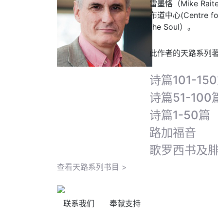
雷墨恪（Mike Ra
布道中心(Centre 
the Soul）。
此作者的天路系列
诗篇101-15
诗篇51-100
诗篇1-50篇
路加福音
歌罗西书及
查看天路系列书目 >
联系我们
奉献支持