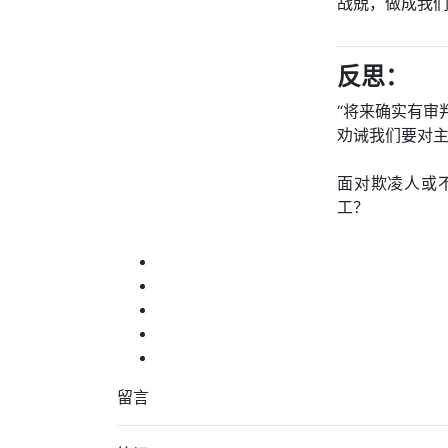
战兢，做成我们
反思：
“将来确实有审
劝诫我们要对
面对欺凌人或
工？
留言