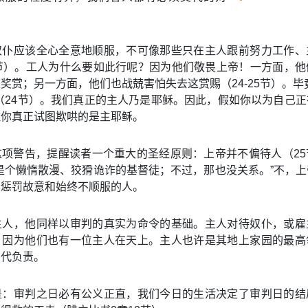
奴仆应该全心全意地顺服，不可像那些只在主人跟前努力工作、
2节）。工人为什么要如此行呢？因为他们敬畏上帝！一方面，他
奖赏；另一方面，他们也战兢害怕失去这赏赐（24-25节）。毕
（24节）。我们真正的主人乃是耶稣。因此，假如你以为自己
住你真正试图欺哄的是主耶稣。
这项警告，提醒读者一个重大的圣经原则：上帝并不偏待人（25
是个懒惰散漫、狡猾诡诈的基督徒；不过，那也没关系。”不，
会惩罚故意和始终不顺服的人。
主人，他同样以审判的真实为命令的基础。主人对待奴仆，或雇
，因为他们也有一位主人在天上。主人也许是其地上家园的最高
交代负责。
是：审判之日必有公义正直，我们今日的生活决定了审判日的结