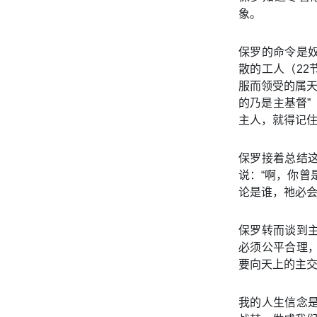
象。
保罗的命令是
散的工人（2
服而领受的属天
的乃是主基督”
主人，就得记
保罗接着总结
说：“啊，你曾
论是谁，祂必
保罗转而谈到
必须公平合理
要向天上的主
我的人生信念