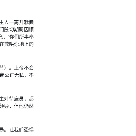
主人一离开就懒
们殷切期盼因顺
竟，“你们所事奉
正在欺哄你地上的
节）。上帝不会
上帝公正无私，不
主对待雇员，都
领导，但他仍然
局。让我们恐惧