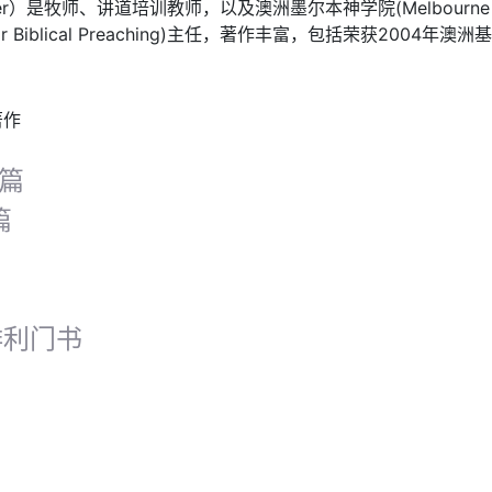
iter）是牧师、讲道培训教师，以及澳洲墨尔本神学院(Melbourne Sc
for Biblical Preaching)主任，著作丰富，包括荣获2004年澳
著作
0篇
篇
腓利门书