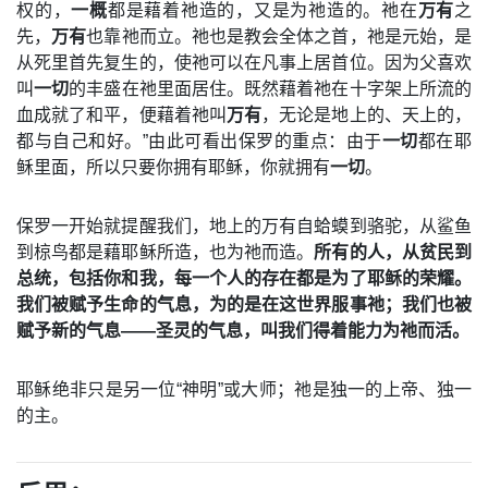
权的，
一概
都是藉着祂造的，又是为祂造的。祂在
万有
之
先，
万有
也靠祂而立。祂也是教会全体之首，祂是元始，是
从死里首先复生的，使祂可以在凡事上居首位。因为父喜欢
叫
一切
的丰盛在祂里面居住。既然藉着祂在十字架上所流的
血成就了和平，便藉着祂叫
万有
，无论是地上的、天上的，
都与自己和好。”由此可看出保罗的重点：由于
一切
都在耶
稣里面，所以只要你拥有耶稣，你就拥有
一切
。
保罗一开始就提醒我们，地上的万有自蛤蟆到骆驼，从鲨鱼
到椋鸟都是藉耶稣所造，也为祂而造。
所有的人，从贫民到
总统，包括你和我，每一个人的存在都是为了耶稣的荣耀。
我们被赋予生命的气息，为的是在这世界服事祂；我们也被
赋予新的气息——圣灵的气息，叫我们得着能力为祂而活。
耶稣绝非只是另一位“神明”或大师；祂是独一的上帝、独一
的主。