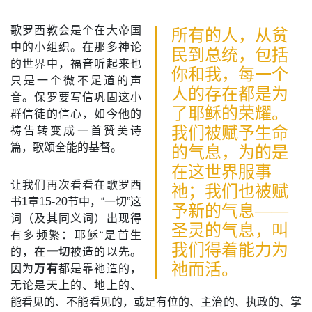
歌罗西教会是个在大帝国
所有的人，从贫
中的小组织。在那多神论
民到总统，包括
的世界中，福音听起来也
你和我，每一个
只是一个微不足道的声
人的存在都是为
音。保罗要写信巩固这小
了耶稣的荣耀。
群信徒的信心，如今他的
我们被赋予生命
祷告转变成一首赞美诗
篇，歌颂全能的基督。
的气息，为的是
在这世界服事
让我们再次看看在歌罗西
祂；我们也被赋
书1章15-20节中，“一切”这
予新的气息——
词（及其同义词）出现得
圣灵的气息，叫
有多频繁：耶稣“是首生
我们得着能力为
的，在
一切
被造的以先。
祂而活。
因为
万有
都是靠祂造的，
无论是天上的、地上的、
能看见的、不能看见的，或是有位的、主治的、执政的、掌