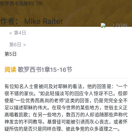
歌罗西书及腓利门书
作者： Mike Raiter
LOGIN
<
第4日
第6日
>
第5日
阅读
歌罗西书1章15-16节
有位知名人士曾被问及对耶稣的看法，他的回答是：“一个
很不错的家伙。”如此轻描淡写的回应令人惊讶不已。但即
使是“一位优秀而高尚的老师”这类的回答，仍是完完全全不
足以描述耶稣的伟大。在现今世界的某些地方，世俗主义正
高唱着凯歌；在另一些地方，数百万的人却追随那些声称代
神发言的不同教导。基督徒可能被引诱而灰心丧志，或者怀
疑所信的是否只是同样合理、彼此争竞的众多道理之一。