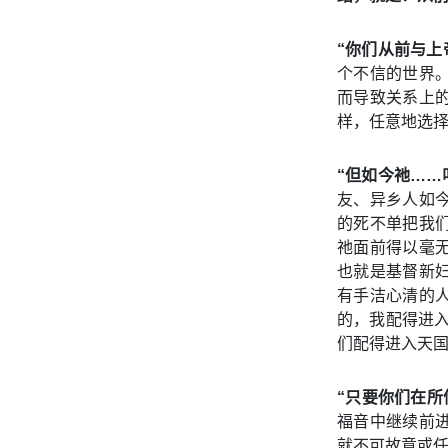
“你们从前与上
个不信的世界
而导致关系上
样，任意地选
“但如今祂……
友、异乡人如
的死不单把我
祂面前得以毫
也就是基督新
有手洁心清的人
的，我配得进
们配得进入天
“只要你们在所
福音中继续前
就不可故意或