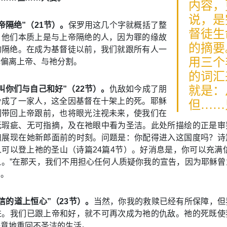
内容，
说，是
帝隔绝”（21节）。
保罗用这几个字就概括了整
督徒生
。他们本质上是与上帝隔绝的人，因为罪的缘故
的摘要
的隔绝。在成为基督徒以前，我们就跟所有人一
用三个
择偏离上帝、与祂分割。
的词汇
就是：
叫你们与自己和好”（22节）。
仇敌如今成了朋
今成了一家人，这全因基督在十架上的死。耶稣
但……
们带回上帝跟前，也将眼光注视未来，使我们在
无瑕疵、无可指摘，及在祂眼中看为圣洁。此处所描绘的正是审
妇展现在她新郎面前的时刻。问题是：你配得进入这国度吗？诗
可以登上祂的圣山（诗篇24篇4节）。好消息是，你可以充满
入。”在那天，我们不用担心任何人质疑你我的宣告，因为耶稣曾
国。
信的道上恒心”（23节）。
当然，你我的救赎已经有所保障，但
进。我们已跟上帝和好，就不可再次成为祂的仇敌。祂的死既使
任意地重回不圣洁的生活。