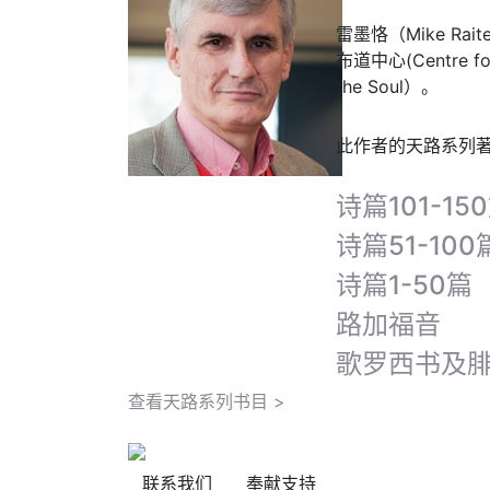
雷墨恪（Mike Ra
布道中心(Centre 
the Soul）。
此作者的天路系列
诗篇101-15
诗篇51-100
诗篇1-50篇
路加福音
歌罗西书及
查看天路系列书目 >
联系我们
奉献支持