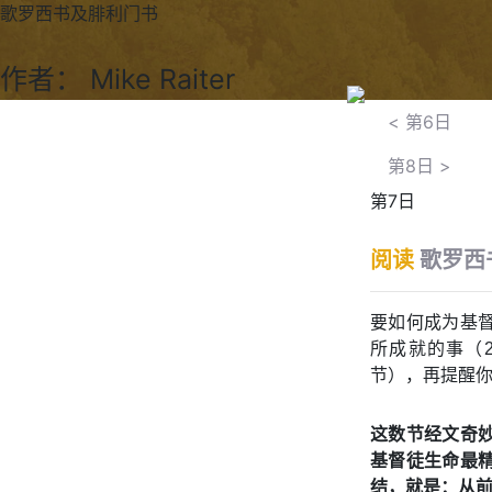
歌罗西书及腓利门书
作者： Mike Raiter
<
第6日
第8日
>
第7日
阅读
歌罗西书
要如何成为基
所成就的事（2
节），再提醒
这数节经文奇
基督徒生命最
结，就是：从