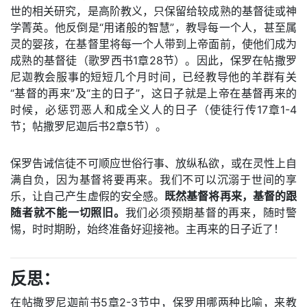
世的相关研究，是高阶教义，只保留给较成熟的基督徒或神
学菁英。他反倒是“用诸般的智慧”，教导每一个人，甚至属
灵的婴孩，在基督里将每一个人带到上帝面前，使他们成为
成熟的基督徒（歌罗西书1章28节）。因此，保罗在帖撒罗
尼迦教会服事的短短几个月时间，已经教导他的羊群有关
“基督的再来”及“主的日子”，这日子就是上帝在基督再来的
时候，必惩罚恶人和成全义人的日子（使徒行传17章1-4
节；帖撒罗尼迦后书2章5节）。
保罗告诫信徒不可顺应世俗行事、放纵私欲，或在灵性上自
满自负，因为基督将要再来。我们不可以沉溺于世间的享
乐，让自己产生虚假的安全感。
既然基督将再来，基督的跟
随者就不能一切照旧。
我们必须预期基督的再来，随时警
惕，时时期盼，始终准备好迎接祂。主再来的日子近了！
反思：
在帖撒罗尼迦前书5章2-3节中，保罗用哪两种比喻，来教