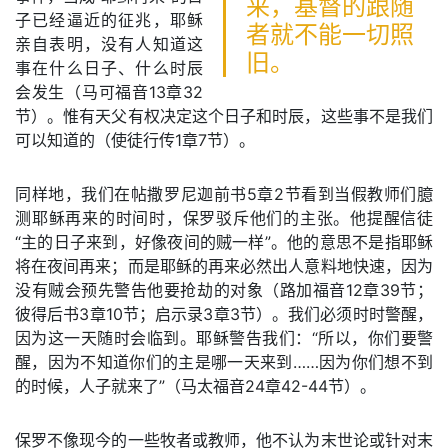
来，基督的跟随
子已经逼近的征兆，耶稣
者就不能一切照
亲自表明，没有人知道这
旧。
事在什么日子、什么时辰
会发生（马可福音13章32
节）。惟有天父有权决定这个日子和时辰，这些事不是我们
可以知道的（使徒行传1章7节）。
同样地，我们在帖撒罗尼迦前书5章2节看到当假教师们臆
测耶稣再来的时间时，保罗驳斥他们的主张。他提醒信徒
“主的日子来到，好像夜间的贼一样”。他的意思不是指耶稣
将在夜间再来；而是耶稣的再来必然出人意料地快速，因为
没有贼会预先警告他要抢劫的对象（路加福音12章39节；
彼得后书3章10节；启示录3章3节）。我们必须时时警醒，
因为这一天随时会临到。耶稣警告我们：“所以，你们要警
醒，因为不知道你们的主是哪一天来到……因为你们想不到
的时候，人子就来了”（马太福音24章42-44节）。
保罗不像现今的一些牧者或教师，他不认为末世论或针对末