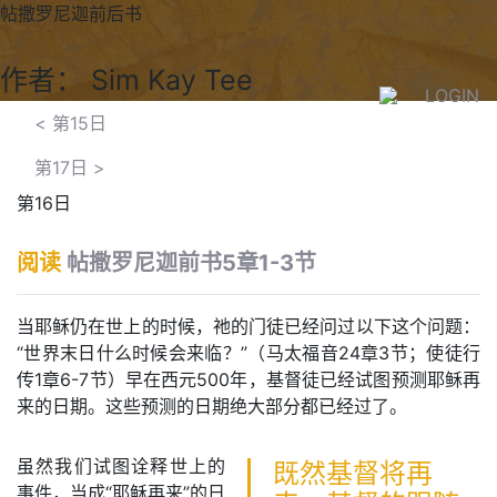
帖撒罗尼迦前后书
作者： Sim Kay Tee
LOGIN
<
第15日
第17日
>
第16日
阅读
帖撒罗尼迦前书5章1-3节
当耶稣仍在世上的时候，祂的门徒已经问过以下这个问题：
“世界末日什么时候会来临？”（马太福音24章3节；使徒行
传1章6-7节）早在西元500年，基督徒已经试图预测耶稣再
来的日期。这些预测的日期绝大部分都已经过了。
虽然我们试图诠释世上的
既然基督将再
事件，当成“耶稣再来”的日