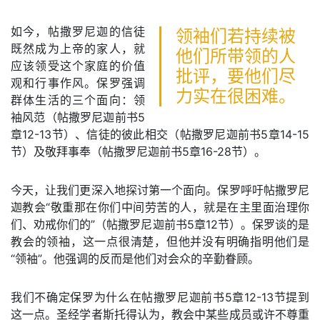
如今，帖撒罗尼迦的信徒
领袖们若持续被
既然成为上帝的家人，就
他们所带领的人
应该领受这个家庭的价值
批评，要他们尽
观和行事作风。保罗强调
力实在很困难。
群体生活的三个面向：领
袖风范（帖撒罗尼迦前书5
章12-13节）、信徒的彼此相交（帖撒罗尼迦前书5章14-15
节）及敬拜事奉（帖撒罗尼迦前书5章16-28节）。
今天，让我们更深入地探讨第一个面向。保罗呼吁帖撒罗尼
迦教会“敬重那在你们中间劳苦的人，就是在主里面治理你
们、劝戒你们的”（帖撒罗尼迦前书5章12节）。保罗谈的是
教会的领袖，这一点很清楚，但他并没有明确指明他们是
“领袖”。他强调的反而是他们对会众的辛勤眷顾。
我们不确定保罗为什么在帖撒罗尼迦前书5章12-13节提到
这一点。圣经学者斯托得认为，教会中某些成员或许不尊重