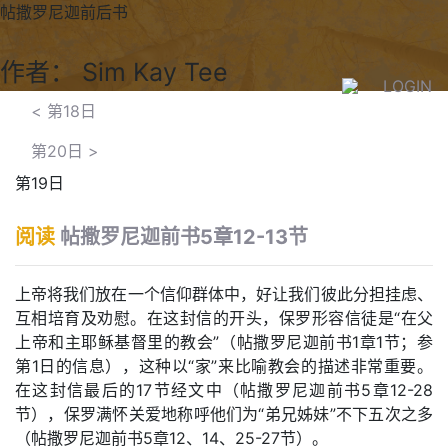
帖撒罗尼迦前后书
作者： Sim Kay Tee
LOGIN
<
第18日
第20日
>
第19日
阅读
帖撒罗尼迦前书5章12-13节
上帝将我们放在一个信仰群体中，好让我们彼此分担挂虑、
互相培育及劝慰。在这封信的开头，保罗形容信徒是“在父
上帝和主耶稣基督里的教会”（帖撒罗尼迦前书1章1节；参
第1日的信息），这种以“家”来比喻教会的描述非常重要。
在这封信最后的17节经文中（帖撒罗尼迦前书5章12-28
节），保罗满怀关爱地称呼他们为“弟兄姊妹”不下五次之多
（帖撒罗尼迦前书5章12、14、25-27节）。