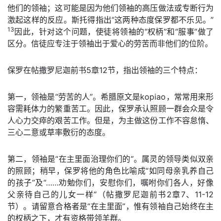
他们的领袖；这可能是因为他们领袖的高压做法或专断行为
激起这样的反应。斯托得指出“这两种态度保罗都不乐见。”
13
因此，针对这个问题，使徒将领袖的“权柄”和“服事”做了
区分。信徒应专注于领袖出于爱心的劳苦而非他们的位阶。
保罗在帖撒罗尼迦前书5章12节，指出领袖的三个特点：
第一，领袖是“劳苦的人”。希腊原文是kopiao，常常用来形
容需耗体力的繁重苦工。因此，保罗承认照顾一群会众是令
人心力交瘁的艰苦工作。但是，为主做这份工作不容怠惰、
三心二意或草率敷衍的态度。
第二，领袖是“在主里面治理你们的”。属灵的领导类似双亲
的照顾；稍早，保罗将他的角色比喻成“如同母亲乳养自己
的孩子”及“……劝勉你们，安慰你们，嘱咐你们各人，好像
父亲待自己的儿女一样”（帖撒罗尼迦前书2章7、11-12
节）。请留意合格者是“在主里面”，惟有领袖自己始终在主
的权柄之下，才有资格带领羊群。