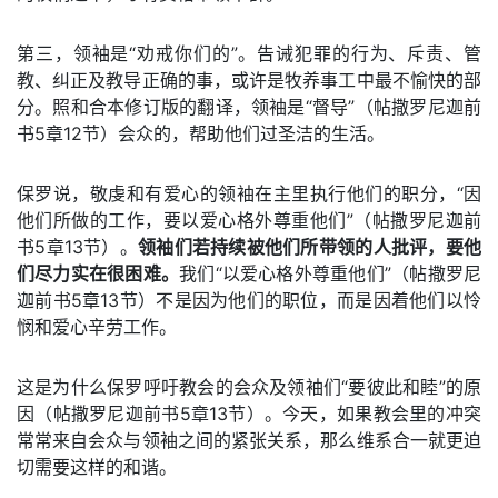
第三，领袖是“劝戒你们的”。告诫犯罪的行为、斥责、管
教、纠正及教导正确的事，或许是牧养事工中最不愉快的部
分。照和合本修订版的翻译，领袖是“督导”（帖撒罗尼迦前
书5章12节）会众的，帮助他们过圣洁的生活。
保罗说，敬虔和有爱心的领袖在主里执行他们的职分，“因
他们所做的工作，要以爱心格外尊重他们”（帖撒罗尼迦前
书5章13节）。
领袖们若持续被他们所带领的人批评，要他
们尽力实在很困难。
我们“以爱心格外尊重他们”（帖撒罗尼
迦前书5章13节）不是因为他们的职位，而是因着他们以怜
悯和爱心辛劳工作。
这是为什么保罗呼吁教会的会众及领袖们“要彼此和睦”的原
因（帖撒罗尼迦前书5章13节）。今天，如果教会里的冲突
常常来自会众与领袖之间的紧张关系，那么维系合一就更迫
切需要这样的和谐。