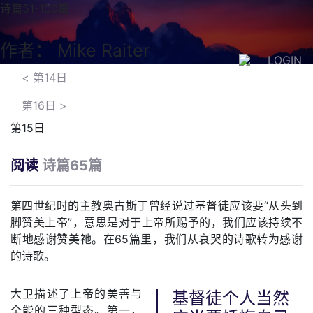
诗篇51-100篇
作者： Mike Raiter
LOGIN
<
第14日
第16日
>
第15日
阅读
诗篇65篇
第四世纪时的主教奥古斯丁曾经说过基督徒应该要“从头到
脚赞美上帝”，意思是对于上帝所赐予的，我们应该持续不
断地感谢赞美祂。在65篇里，我们从哀哭的诗歌转为感谢
的诗歌。
大卫描述了上帝的美善与
基督徒个人当然
全能的三种型态。第一，