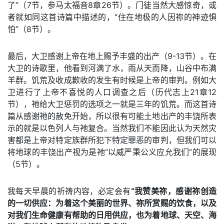
了”（7节，参马太福音8章26节）。门徒当然大感惊奇，或
者就如同这首诗篇中描述的，“住在地极的人因祢的神迹惧
怕”（8节）。
最后，大卫感谢上帝在地上赐予丰盛的出产（9-13节）。在
大卫的诗歌里，他看到河满了水，雨从天而降，山谷中布满
羊群。饥荒及收成歉收的发生有时候是上帝的审判。例如大
卫进行了上帝不喜悦的人口调查之后（历代志上21章12
节），祂给大卫惩罚的选项之一就是三年的饥荒。而这首诗
篇从感谢祂的赦免开始，所以很有可能土地出产的丰饶所表
示的就是以色列人与祂复合。当然我们不能因此认为天然灾
害都是上帝对特定族群所犯下特定罪恶的审判，但我们可以
将地球的丰饶出产视为是祂“以威严秉公义应允我们”的展现
（5节）。
我每天早晨的祈祷内容，必定会有
“我赞美祢，感谢祢创造
的一切供应：为着这个美丽的世界、祢所赏赐的饮食，以及
对我们生命健康有帮助的日用供应，也为着地球、天空、海