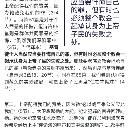
应当要忏悔自己
上帝配得我们的赞美，因
的罪，但有时也
为祂赦免我们的罪（3-4
必须整个教会一
节）。诗篇51篇是对于个
起承认身为上帝
人罪恶的忏悔，但诗篇65
篇则是群体共同罪恶的忏
子民的失败之
悔，“虽然我们深陷罪中”
处。
（3节，当代译本）。
基督
徒个人当然应当要忏悔自己的罪，但有时也必须整个教会一
起承认身为上帝子民的失败之处。
耶稣要老底嘉教会坦承自
己的罪（叫你赤身的羞耻不露出来），然后再度与基督连结
（启示录3章18、20节）。同样在65篇，我们看到认罪得
到赦免的美妙结局，就是上帝子民再度“住在祢院中”（4
节）。
第二，上帝配得我们的赞美，因为祂“必以威严秉公义应允
我们”（5节）。大卫想起祂的大能，能让犯罪的百姓回转向
祂。祂的大能掌管陆地及海洋。耶稣的门徒在加利利海就曾
经亲身经历上主“使诸海的响声和其中波浪的响声……都平静