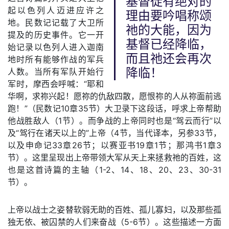
基督徒有绝对的
起以色列人迈进应许之
理由要吟唱称颂
地。民数记记载了大卫所
祂的大能，因为
提及的历史事件。它一开
基督已经降临，
始记录以色列人进入迦南
而且祂还会再次
地时所有能够作战的军兵
人数。当所有军队开始行
降临！
军时，摩西会呼喊：“耶和
华啊，求祢兴起！愿祢的仇敌四散，愿恨祢的人从祢面前逃
跑！”（民数记10章35节）大卫录下这段话，呼求上帝帮助
他战胜敌人（1节）。而争战的上帝同时也是“驾云而行”以
及“驾行在诸天以上的”上帝（4节，当代译本，另参33节，
以及申命记33章26节；以赛亚书19章1节；那鸿书1章3
节）。这里呈现出上帝带领大军从天上来拯救祂的百姓，这
也是这首诗篇的主轴（1-2、14、18、20、23、30-31
节）。
上帝以战士之姿替软弱无助的百姓、孤儿寡妇，以及那些孤
独无依、被囚禁的人们来奋战（5-6节）。这些描述一方面