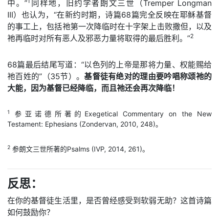
1
中。”
同样地，旧约学者朗文三世（Tremper Longman
III）也认为，“在新约时期，诗篇68篇完全反映在耶稣基督
的事工上，包括祂第一次降临时在十字架上击败撒但，以及
2
祂再临时对所有恶人及邪恶力量将取得的最后胜利。”
68篇最后结尾写道：“以色列的上帝是那将力量、权能赐给
祂百姓的”（35节）。
基督徒有绝对的理由要吟唱称颂祂的
大能，因为基督已经降临，而且祂还会再次降临！
1
参亚诺德所著的Exegetical Commentary on the New
Testament: Ephesians (Zondervan, 2010, 248)。
2
参朗文三世所著的Psalms (IVP, 2014, 261)。
反思：
在你的基督徒生活里，是否曾经感受到软弱无助？这首诗篇
如何鼓励你？