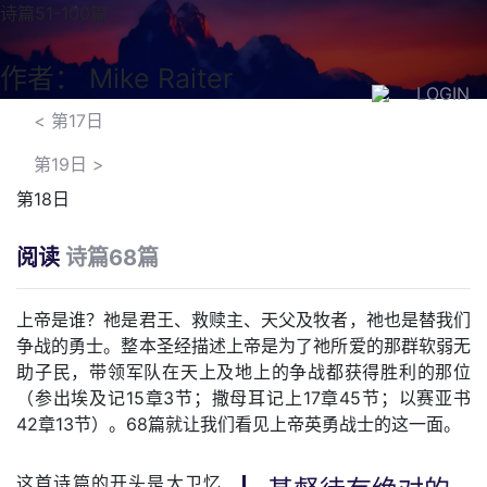
诗篇51-100篇
作者： Mike Raiter
LOGIN
<
第17日
第19日
>
第18日
阅读
诗篇68篇
上帝是谁？祂是君王、救赎主、天父及牧者，祂也是替我们
争战的勇士。整本圣经描述上帝是为了祂所爱的那群软弱无
助子民，带领军队在天上及地上的争战都获得胜利的那位
（参出埃及记15章3节；撒母耳记上17章45节；以赛亚书
42章13节）。68篇就让我们看见上帝英勇战士的这一面。
这首诗篇的开头是大卫忆