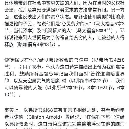
具体地带到在社会中贫穷欠缺的人们，因为在当时的父权社
会里，孤儿及寡妇要满足财务需求的方法非常有限。另一方
面，这也反映出人们的灵命状态。耶稣也使用类似的比喻来
描述祂的子民，祂说他们是“心灵贫穷的人”（马太福音5章3
节，当代译本）及“饥渴慕义的人”（马太福音5章6节）。耶
稣说祂来到人世间是为了传福音给贫穷的人，让被掳的人得
释放（路加福音4章18节）。
使徒保罗在他写给以弗所教会的书信中（以弗所书4章8
节），引用了18节。他认为这首诗篇描绘出上帝为我们赢得
胜利，鼓励所有基督徒牢记当我们面对“管辖这幽暗世界
的，以及天空属灵气的恶魔”时（以弗所书6章12节），我们
可以倚靠祂的大能（以弗所书1章19节，3章20-21节，6章
10节）。
事实上，以弗所书跟68篇有非常多相似之处，甚至新约学
者亚诺德（Clinton Arnold）曾经说：“在保罗下笔写信给
以弗所教会时，这首诗篇应该完完整整地浮现在他的脑海