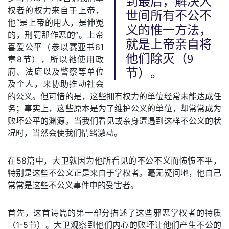
到最后，解决人
权者的权力来自于上帝，
世间所有不公不
他“是上帝的用人，是伸冤
义的惟一方法，
的，刑罚那作恶的”。上帝
就是上帝亲自将
喜爱公平（参以赛亚书61
他们除灭（9
章8节），所以祂使用政
府、法庭以及警察等单位
节）。
及个人，来协助推动社会
的公义。但可惜的是，这些拥有权力的单位经常未能达成任
务；事实上，这些原本是为了维护公义的单位，却常常成为
败坏公平的渊源。当我们看见或亲身遭遇到这样不公义的状
况时，当然会使我们情绪激动。
在58篇中，大卫就因为他所看见的不公不义而愤愤不平，
特别是这些不公义正是来自于掌权者。毫无疑问地，他自己
常常是这些不公义事件中的受害者。
首先，这首诗篇的第一部分描述了这些邪恶掌权者的特质
（1-5节）。大卫观察到他们内心的败坏让他们产生不公的