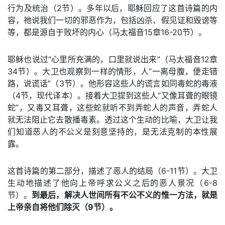
行为及统治（2节）。多年以后，耶稣回应了这首诗篇的内
容，祂说我们一切的邪恶作为，包括凶杀、假见证和毁谤等
等，都是源自于败坏的内心（马太福音15章16-20节）。
耶稣也说过“心里所充满的，口里就说出来”（马太福音12章
34节）。大卫也观察到一样的情形，人“一离母腹，便走错
路，说谎话”（3节）。他形容这些人的谎言如同毒蛇的毒液
（4节，现代译本）。接着大卫提到这些人“又像耳聋的眼镜
蛇”，又毒又耳聋，这些蛇就听不到弄蛇人的声音，弄蛇人
就无法阻止它去散播毒素。透过这个生动的比喻，大卫让我
们知道恶人的不公义是刻意坚持的，是无法克制的本性展
露。
这首诗篇的第二部分，描述了恶人的结局（6-11节）。大卫
生动地描述了他向上帝呼求公义之后的恶人景况（6-8
节）。
到最后，解决人世间所有不公不义的惟一方法，就是
上帝亲自将他们除灭（9节）。