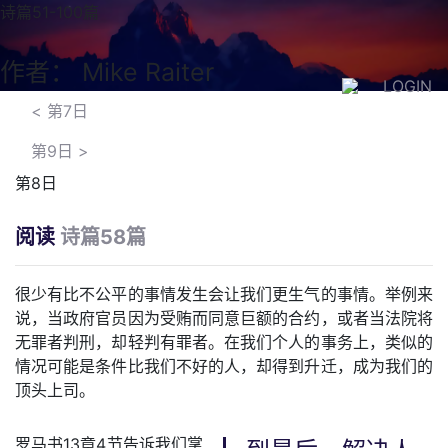
诗篇51-100篇
作者： Mike Raiter
LOGIN
<
第7日
第9日
>
第8日
阅读
诗篇58篇
很少有比不公平的事情发生会让我们更生气的事情。举例来
说，当政府官员因为受贿而同意巨额的合约，或者当法院将
无罪者判刑，却轻判有罪者。在我们个人的事务上，类似的
情况可能是条件比我们不好的人，却得到升迁，成为我们的
顶头上司。
罗马书13章4节告诉我们掌