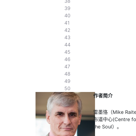
38
39
40
41
42
43
44
45
46
47
48
49
50
作者简介
雷墨恪（Mike Ra
布道中心(Centre 
the Soul）。