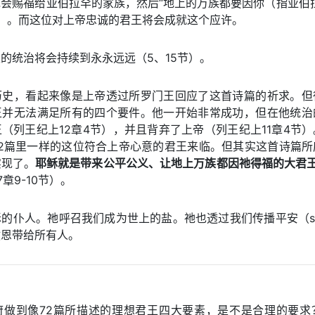
会赐福给亚伯拉罕的家族，然后“地上的万族都要因你（指亚伯
3节）。而这位对上帝忠诚的君王将会成就这个应许。
的统治将会持续到永永远远（5、15节）。
历史，看起来像是上帝透过所罗门王回应了这首诗篇的祈求。但
王并无法满足所有的四个要件。他一开始非常成功，但在他统治
（列王纪上12章4节），并且背弃了上帝（列王纪上11章4节
72篇里一样的这位符合上帝心意的君王来临。但其实这首诗篇所
实现了。
耶稣就是带来公平公义、让地上万族都因祂得福的大君
7章9-10节）。
的仆人。祂呼召我们成为世上的盐。祂也透过我们传播平安（sh
救恩带给所有人。
府做到像72篇所描述的理想君王四大要素，是不是合理的要求