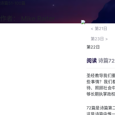
诗篇51-100篇
作者： Mike Raiter
<
第21日
第23日
>
第22日
阅读
诗篇7
圣经教导我们要
些事情？我们
待、照顾社会
够长期执掌政
72篇是诗篇第
这是诗篇中惟