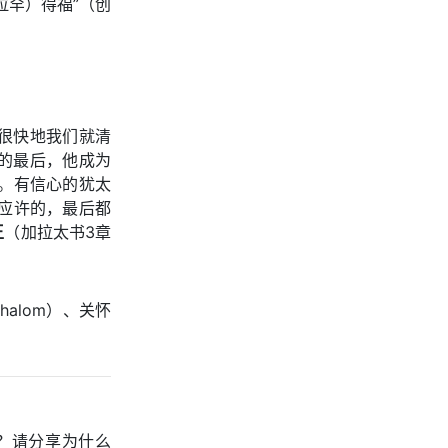
拉罕）得福”（创
很快地我们就清
的最后，他成为
）。有信心的犹太
应许的，最后都
王
（加拉太书3章
alom）、关怀
？请分享为什么