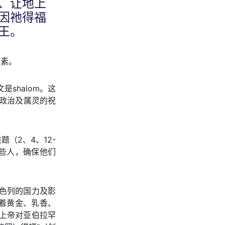
、让地上
因祂得福
王。
要素。
shalom。这
、政治及属灵的祝
（2、4、12-
些人，确保他们
以色列的国力及影
着黄金、乳香、
。上帝对亚伯拉罕