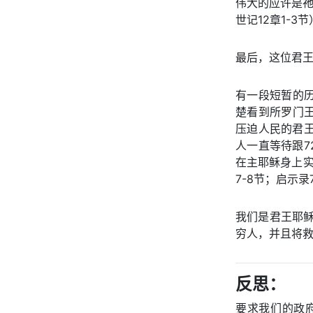
伟大的应许是祂
世记12章1-
最后，这位君王
有一段短暂的
楚看到所罗门
压迫人民的君王
人一直等待跟
在主耶稣身上
7-8节；启示录
我们是君王耶稣
穷人，并且将
反思：
要求我们的政