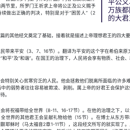
平公义
前两节里，所罗门王祈求上帝将公正及公义赐予
万族都
续做出正确的判决，特别是对于“困苦人”（2
的大君
此篇的其他经文奠定了基础，接着就是描述上帝理想君王的四大
民带来平安（3、7、16节）。翻译为平安的这个字在希伯来原文是
“和平”及“和谐”。在国王的治理下，人民将会享有物质、社会
会特别关心贫寒穷乏的人民。他会拯救他们脱离所面临的许多难题
会当中的弱势者往往容易被欺凌、剥削。属上帝的好君王会保护这
对待。
会将祝福带给全世界（8-11、16-17节）。在他的治理之下，
，全世界的其他君王会呈献礼物给他（15节）。在博士从东方带
觐耶稣时（马太福音2章1-11节），这段经文所写的就实现了