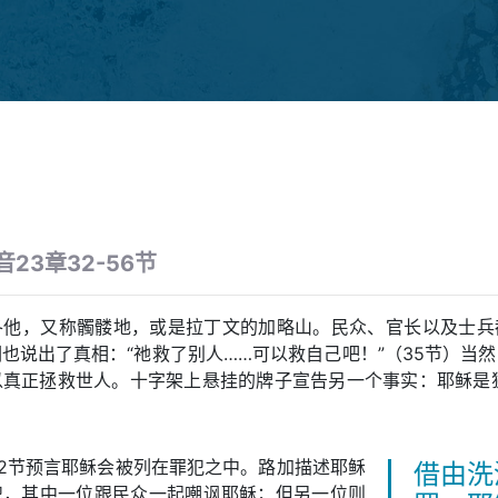
23章32-56节
各他，又称髑髅地，或是拉丁文的加略山。民众、官长以及士兵
也说出了真相：“祂救了别人……可以救自己吧！”（35节）当
以真正拯救世人。十字架上悬挂的牌子宣告另一个事实：耶稣是犹
12节预言耶稣会被列在罪犯之中。路加描述耶稣
借由洗
犯，其中一位跟民众一起嘲讽耶稣；但另一位则