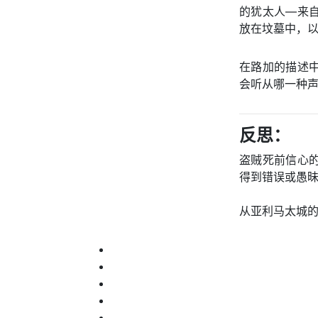
的犹太人—来
放在坟墓中，以
在路加的描述
会听从哪一种
反思：
盗贼死前信心
得到错误或愚
从亚利马太城