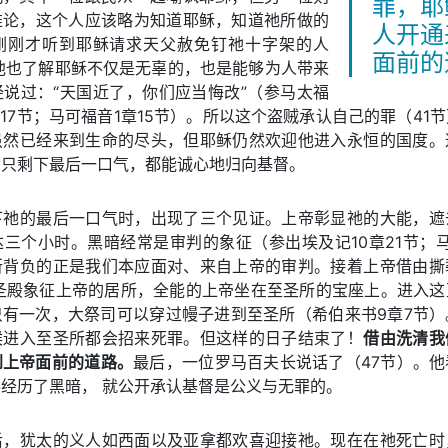
罪，耶
推论，这个人应该略为知道耶稣，知道祂所做的
人开通
刚刚才听到耶稣请求天父赦免钉祂十字架的人
面前的
他也了解耶稣不仅是无辜的，也是能够为人带来
说过：“天国近了，你们应当悔改”（参马太福
章17节；马可福音1章15节）。所以这个盗贼承认自己的罪（41
虽然已经来到生命的尽头，但耶稣仍然欢迎他进入永恒的国度。
命只剩下最后一口气，都能诚心地归向基督。
下祂的最后一口气时，出现了三个见证。上帝彰显祂的大能，遮
三个小时。黑暗经常是审判的象征（参出埃及记10章21节；马
所背负的正是我们本应面对、来自上帝的审判。接着上帝借由撕
。圣殿象征上帝的居所，全能的上帝坐在至圣所的宝座上。进入这
只有一次，大祭司可以穿过幔子进到至圣所（希伯来书9章7节）
候进入至圣所都会招来死罪。但这样的日子结束了！
借由洗清我
到上帝面前的道路。
最后，一位罗马百夫长说话了（47节）。
经历了黑暗， 就公开承认基督是公义与无罪的。
后，犹太的义人如西面以及亚拿都欢喜迎接祂。现在在祂死亡时