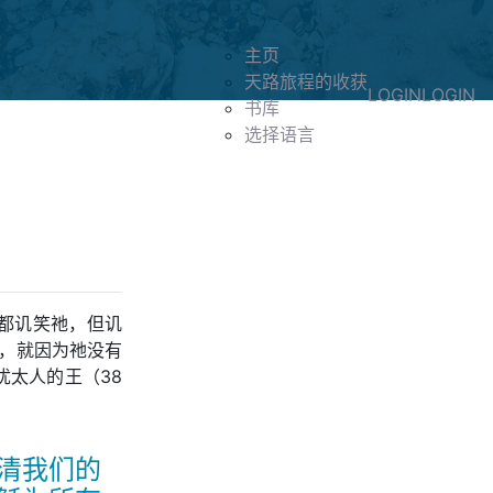
主页
天路旅程的收获
LOGIN
LOGIN
书库
选择语言
都讥笑祂，但讥
然，就因为祂没有
太人的王（38
清我们的