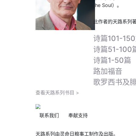
the Soul）。
此作者的天路系列
诗篇101-15
诗篇51-100
诗篇1-50篇
路加福音
歌罗西书及
查看天路系列书目 >
联系我们
奉献支持
天路系列由灵命日粮事工制作及出版。