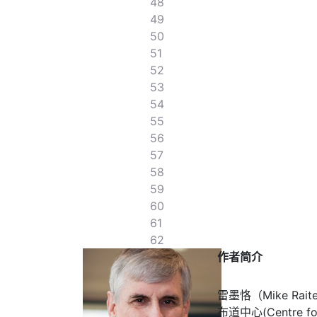
48
49
50
51
52
53
54
55
56
57
58
59
60
61
62
作者简介
雷墨恪（Mike Ra
布道中心(Centre 