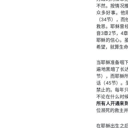
不然。按情况
众多好事。他
（34节），而
救恩。耶稣曾经
音3章2节，4
耶稣的信心。
希望，就算生
当耶稣准备咽
遍地黑暗了长达
节），而耶稣
话（45节）
禁止的。每年
不论在什么时
所有人开通来
位濒死的救主并
在耶稣出生之