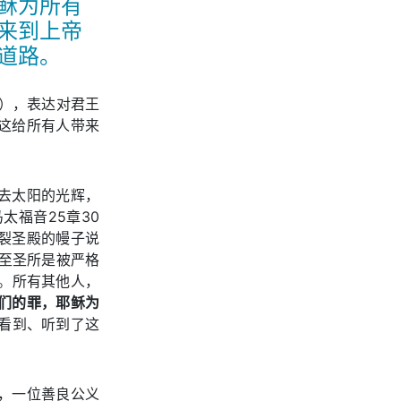
稣为所有
来到上帝
道路。
节），表达对君王
这给所有人带来
去太阳的光辉，
太福音25章30
裂圣殿的幔子说
至圣所是被严格
。所有其他人，
们的罪，耶稣为
他看到、听到了这
，一位善良公义