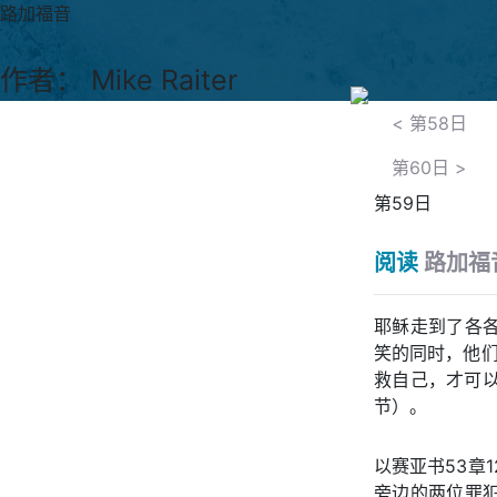
路加福音
作者： Mike Raiter
<
第58日
第60日
>
第59日
阅读
路加福音
耶稣走到了各
笑的同时，他们
救自己，才可
节）。
以赛亚书53章
旁边的两位罪