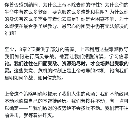
你曾否感到纳闷，为什么上帝不除去你的罪性？为什么你的
生命中有这么多软弱，要克服这么多难处和拦阻？为什么你
的身边有这么多需要等着你去满足？你是否困惑不解，为什
么即使在最合乎圣经教导、最忠心的团契中仍有无法解决的
难题？
至少，3章2节提供了部分的答案。上帝利用这些难题教导
我们如何进行属灵争战。祂要让我们摆脱冷漠，学习信靠
祂。
我们往往在四面受敌、资源殆尽时，才会培养出受教的
灵。
这些失意、危机的时刻正是上帝教导的时机，祂向我们
显明如何争战，如何信靠祂。
上帝这个策略明确地揭示了我们人生的意涵：我们不能纹风
不动地倚靠自己的基督徒经历。我们若按兵不动，有一点可
以确定——与我们敌对的权势绝不会按兵不动。我们若不往
前进击，就等着被歼灭。