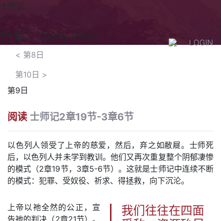
士师记
作者： Gary Inrig
LOGIN
<
第8日
第10日
>
第9日
阅读
士师记2章19节-3章6节
以色列人领受了上帝的慈爱，然后，弃之如敝屣。士师死
后，以色列人并未学到教训。他们又再次重复整个阴郁凄惨
的模式（2章19节，3章5-6节）。这就是士师记中连续不断
的模式：犯罪、受奴役、祈求、得拯救，向下沉沦。
上帝以祂全然的公正，宣
我们往往在四面
告祂的判决（2章21节）。