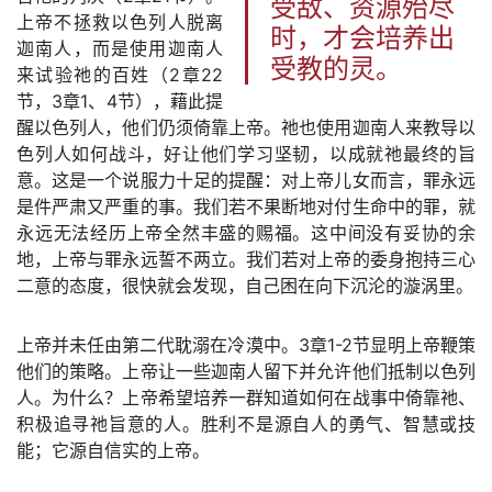
受敌、资源殆尽
上帝不拯救以色列人脱离
时，才会培养出
迦南人，而是使用迦南人
受教的灵。
来试验祂的百姓（2章22
节，3章1、4节），藉此提
醒以色列人，他们仍须倚靠上帝。祂也使用迦南人来教导以
色列人如何战斗，好让他们学习坚韧，以成就祂最终的旨
意。这是一个说服力十足的提醒：对上帝儿女而言，罪永远
是件严肃又严重的事。我们若不果断地对付生命中的罪，就
永远无法经历上帝全然丰盛的赐福。这中间没有妥协的余
地，上帝与罪永远誓不两立。我们若对上帝的委身抱持三心
二意的态度，很快就会发现，自己困在向下沉沦的漩涡里。
上帝并未任由第二代耽溺在冷漠中。3章1-2节显明上帝鞭策
他们的策略。上帝让一些迦南人留下并允许他们抵制以色列
人。为什么？上帝希望培养一群知道如何在战事中倚靠祂、
积极追寻祂旨意的人。胜利不是源自人的勇气、智慧或技
能；它源自信实的上帝。