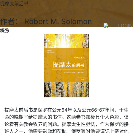
提摩太前后书
作者： Robert M. Solomon
LOGIN
概览
提摩太前后书是保罗在公元64年以及公元66-67年间，于生
命的晚期写给提摩太的书信。这两卷书都极具个人色彩，谈
论着有关教会牧养的问题。提摩太生性胆怯，作为保罗的接
班人之一，他需要鼓励和帮助。保罗嘱咐他要谨记上帝对他