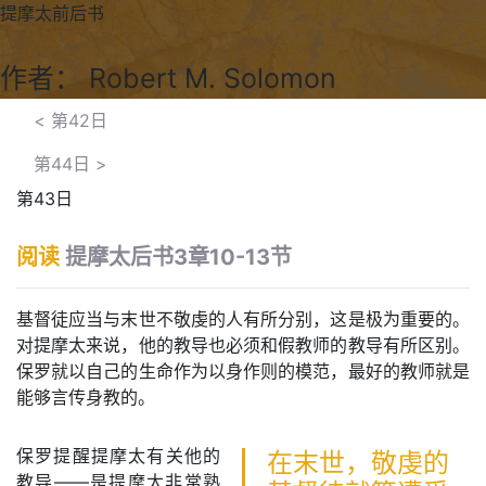
提摩太前后书
作者： Robert M. Solomon
<
第42日
第44日
>
第43日
阅读
提摩太后书3章10-13节
基督徒应当与末世不敬虔的人有所分别，这是极为重要的。
对提摩太来说，他的教导也必须和假教师的教导有所区别。
保罗就以自己的生命作为以身作则的模范，最好的教师就是
能够言传身教的。
保罗提醒提摩太有关他的
在末世，敬虔的
教导——是提摩太非常熟