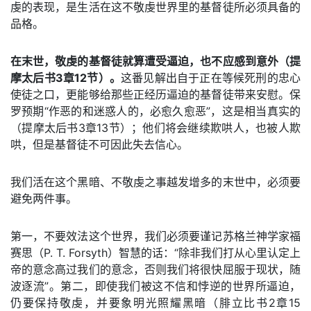
虔的表现，是生活在这不敬虔世界里的基督徒所必须具备的
品格。
在末世，敬虔的基督徒就算遭受逼迫，也不应感到意外（提
摩太后书3章12节）。
这番见解出自于正在等候死刑的忠心
使徒之口，更能够给那些正经历逼迫的基督徒带来安慰。保
罗预期“作恶的和迷惑人的，必愈久愈恶”，这是相当真实的
（提摩太后书3章13节）；他们将会继续欺哄人，也被人欺
哄，但是基督徒不可因此失去信心。
我们活在这个黑暗、不敬虔之事越发增多的末世中，必须要
避免两件事。
第一，不要效法这个世界，我们必须要谨记苏格兰神学家福
赛思（P. T. Forsyth）智慧的话：“除非我们打从心里认定上
帝的意念高过我们的意念，否则我们将很快屈服于现状，随
波逐流”。第二，即使我们被这不信和悖逆的世界所逼迫，
仍要保持敬虔，并要象明光照耀黑暗（腓立比书2章15