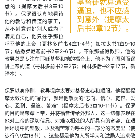
基督徒就算遭受
悉的（提摩太后书3章10
逼迫，也不应感
节）。保罗很认真地看待
到意外（提摩太
他的教导和传道的事工，
后书3章12节）。
从不刻意讨好别人或为了
满足自己，他只在乎那位
呼召他的上帝（哥林多前书4章1-4节；加拉太书1章9-10
节；帖撒罗尼迦前书2章2-6节）。不象那些假教师，他的
教导总是专注在耶稣基督和祂的福音上，他不为了图利而谬
讲上帝的道（哥林多前书2章2节；哥林多后书2章17节，新
译本）。
保罗以身作则，教导提摩太要对基督忠心和顺服。他提醒提
摩太效法他的“品行”，就是他敬虔的“志向、信心、宽容、爱
心、忍耐、逼迫、苦难”（提摩太后书3章10-11节）。保罗
的目的是荣耀上帝，并将福音传给外邦人，这一切都表现在
他对上帝的深切信靠、对难以相处的人所具有的宽容、在艰
困环境中的坚毅，以及视苦难为呼召的一部分的态度里（使
徒行传9章16节）。这些都是他为人所学习和激励人追求敬