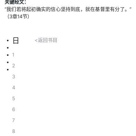
关键经文：
“我们若将起初确实的信心坚持到底，就在基督里有分了。”
（3章14节）
日
<返回书目
1
2
3
4
5
6
7
8