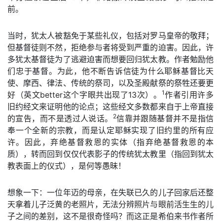
前。
当时，犹太人被豁免于某些礼仪，包括对罗马皇帝的敬拜；
但基督徒则不然，拒绝参与者将受到严重的迫害。因此，许
多犹太基督徒为了逃避迫害而想要回归犹太教。作者勉励他
们忠于基督。为此，他不断告诉信徒为什么耶稣基督比天
使、摩西、律法、传统的祭司，以及圣殿献祭的祭牲还要更
1
好（英文better这个字眼共出现了13次）。
作者引用许多
旧约经文来证明他的论点；这些经文多数都来自于上帝直接
2
的宣告，而不是透过人说话。
信靠并跟随基督并不是指信
奉一个全新的宗教，而是认定耶稣实现了旧约里的所有应
许。因此，弃绝基督救恩的实体（指弃绝基督救恩的本
质），转而回到仅仅代表影子的传统犹太教里（指回到犹太
教表面上的仪式），是何等愚昧！
想象一下：一位年迈的母亲，在失联已久的儿子回家后还整
天拿着儿子泛黄的老照片，无法分辨照片与眼前活生生的儿
子之间的差别，这不是很奇怪吗？而这正是希伯来书作者所