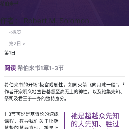
希伯来书
作者： Robert M. Solomon
<概览
第2日
>
第1日
阅读
希伯来书1章1-3节
3
希伯来书的开场“极富戏剧性，如同火箭飞向月球一般”，
作者开宗明义地宣告基督至高无上的神性，以及祂集先知、
祭司及君王于一身的独特身分。
1-3节可说是基督论的速成
祂是超越众先知
课程，教导我们关于耶稣
的大先知、胜过
基督的基要真理。祂是上