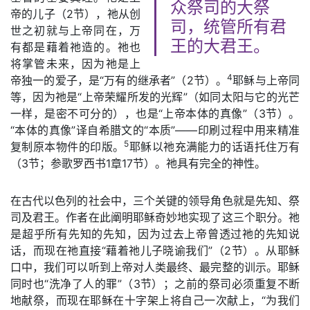
众祭司的大祭
帝的儿子（2节），祂从创
司，统管所有君
世之初就与上帝同在，万
王的大君王。
有都是藉着祂造的。祂也
将掌管未来，因为祂是上
4
帝独一的爱子，是“万有的继承者”（2节）。
耶稣与上帝同
等，因为祂是“上帝荣耀所发的光辉”（如同太阳与它的光芒
一样，是密不可分的），也是“上帝本体的真像”（3节）。
“本体的真像”译自希腊文的“本质”——印刷过程中用来精准
5
复制原本物件的印版。
耶稣以祂充满能力的话语托住万有
（3节；参歌罗西书1章17节）。祂具有完全的神性。
在古代以色列的社会中，三个关键的领导角色就是先知、祭
司及君王。作者在此阐明耶稣奇妙地实现了这三个职分。祂
是超乎所有先知的先知，因为过去上帝曾透过祂的先知说
话，而现在祂直接“藉着祂儿子晓谕我们”（2节）。从耶稣
口中，我们可以听到上帝对人类最终、最完整的训示。耶稣
同时也“洗净了人的罪”（3节）；之前的祭司必须重复不断
地献祭，而现在耶稣在十字架上将自己一次献上，“为我们