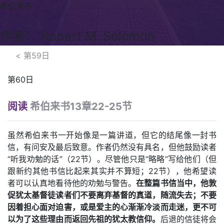
希伯来书
作者： Robert M. Solomon
<
第59日
第60日
阅读
希伯来书13章22-25节
虽然希伯来书一开始像是一篇讲道，但它的结尾像一封书
信，有问安及最后致意。作者仍然没有具名，但他鼓励读者
“听我劝勉的话”（22节）。尽管他只是“略略”写给他们（但
跟新约其他书信比起来其实并不算短；22节），他希望读
者可以认真地看待他的劝勉与警告。
在整篇书信当中，他敦
促犹太基督徒读者们不要离弃基督的真道，随流失去；不要
因着担心面对迫害，或是爱主的心渐渐冷淡而走迷，更不可
以为了这些理由而返回先祖的犹太教信仰。
后退的信徒将会