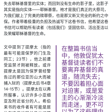
失去耶稣基督里的实体；而回到没有生命的影子里，这影子
其实是指向实体——耶稣基督。祂才是我们真正的大祭司，
为我们献上了完美的赎罪祭，也是那又新又完全的新约之中
保。作者带着极重的负担及热诚写下这卷书信，他希望这卷
书信可以帮助所有读者（包括我们）坚固信仰、活出圣洁以
及荣耀耶稣基督的生命。
文中提到了提摩太（指的
在整篇书信当
最有可能是保罗的门生及
中，他敦促犹太
同工；23节），他之前遭
基督徒读者们不
受监禁才刚被释放。或许
要离弃基督的真
提摩太是因为保罗曾经警
道，随流失去；
告过的那位亚历山大而被
捕入狱的（提摩太后书4章
不要因着担心面
14-15节）。提摩太在以弗
对迫害，或是爱
所服事，认识许多小亚细
主的心渐渐冷淡
亚及附近省分的人。希伯
而走迷，更不可
来书的收件者有可能是居
以为了这些理由