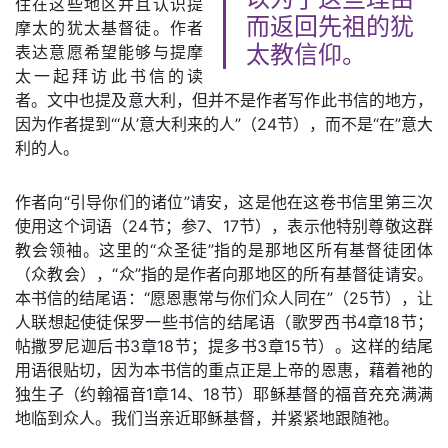
住在这些地区并且认识提
而返回先祖的犹
摩太的犹太基督徒。作者
表达意愿希望能够与提摩
太教信仰。
太一起拜访此书信的读
者。文中也提及意大利，但并不是作者写作此书信的地方，
因为作者提到“‘从’意大利来的人”（24节），而不是“在”意大
利的人。
作者向“引导你们的诸位”请安，这是他在这卷书信里第三次
使用这个词语（24节；参7、17节），表示他特别尊敬这群
教会领袖。这里的“众圣徒”指的是那地区所有基督徒团体
（众教会），“众”指的是作者向那地区的所有基督徒请安。
本书信的结尾语：“愿恩惠常与你们众人同在”（25节），让
人联想起使徒保罗一些书信的结尾语（歌罗西书4章18节；
帖撒罗尼迦后书3章18节；提多书3章15节）。这样的结尾
用语很贴切，因为本书信的重点正是上帝的恩惠，藉着祂的
独生子（约翰福音1章14、18节）耶稣基督的福音充充满满
地临到众人。我们当亲近耶稣基督，并紧紧地跟随祂。