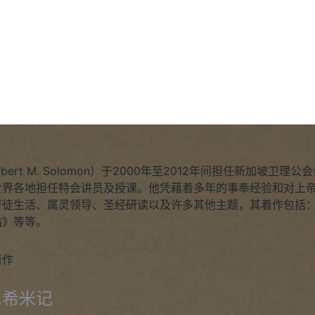
Robert M. Solomon）于2000年至2012年间担任新加
世界各地担任特会讲员及授课。他凭藉着多年的事奉经验和对上帝
督徒生活、属灵领导、圣经研读以及许多其他主题，其着作包括
站》等等。
著作
尼希米记