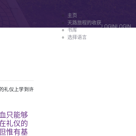
主页
天路旅程的收获
LOGIN
LOGIN
书库
选择语言
的礼仪上学到许
血只能够
在礼仪的
但惟有基