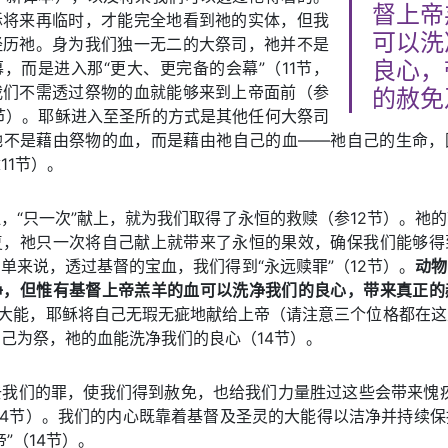
督上帝
稣将来再临时，才能完全地看到祂的实体，但我
可以洗
经历祂。身为我们独一无二的大祭司，祂并不是
，而是进入那“更大、更完备的会幕”（11节，
良心，
我们不需透过祭物的血就能够来到上帝面前（参
的赦免
节）。耶稣进入至圣所的方式是其他任何大祭司
祂不是藉由祭物的血，而是藉由祂自己的血——祂自己的生命，
11节）。
，“只一次”献上，就为我们取得了永恒的救赎（参12节）。祂
复，祂只一次将自己献上就带来了永恒的果效，确保我们能够得
单来说，透过基督的宝血，我们得到“永远赎罪”（12节）。
动物
净，但惟有基督上帝羔羊的血可以洗净我们的良心，带来真正的
的大能，耶稣将自己无瑕无疵地献给上帝（请注意三个位格都在
己为祭，祂的血能洗净我们的良心（14节）。
去我们的罪，使我们得到赦免，也给我们力量胜过这些会带来愧疚
14节）。我们的内心既靠着基督及圣灵的大能得以洁净并持续
”（14节）。