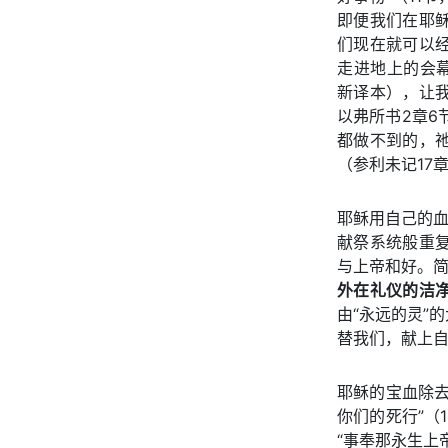
即便我们在耶
们现在就可以
走进地上的会幕
新译本），让
以弗所书2章6
都做不到的，
（参利未记17章
耶稣用自己的血
献祭系统般重
与上帝和好。简
外在礼仪的洁
由“永远的灵”
替我们，献上自
耶稣的宝血除
你们的死行”（
“事奉那永生上帝