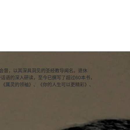
坡卫理公会会督，以其深具洞见的圣经教导闻名。退休
话语的深入研读，至今已撰写了超过60本书，
：《属灵的领袖》、《你的人生可以更精彩》、