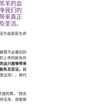
羔羊的血
净我们的
带来真正
及圣洁。
因为血就是生命
的献祭不必像旧的
到上帝的赦免并
的血只能够带来
赦免及圣洁。
藉
这里出现）。祂代
感的罪，“除去
保持洁净，就能够