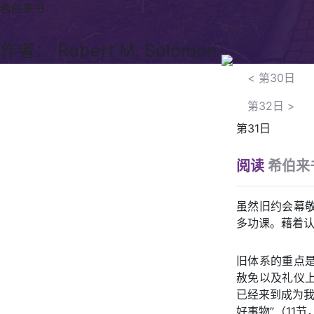
希伯来书
作者： Robert M. Solomon
<
第30日
第32日
>
第31日
阅读
希伯来书
虽然旧约会幕
多功课。藉着
旧体系的重点
赦免以及礼仪
已经来到成为我
好事物”（11