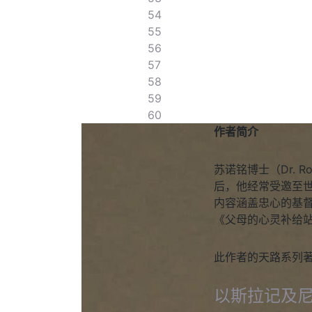
54
55
56
57
58
59
60
作者简介
苏诺铭博士（Dr. 
后，他经常受邀至
内容涵盖忠心的基
《父母的心灵补给
此作者的天路系列
以斯拉记及