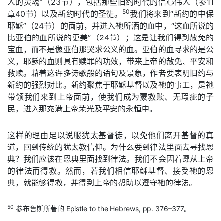
人的灵魂”（23节），包括那些旧约时代的信心伟人（参11
50
章40节）以及新约时代的圣徒。
我们将来到“新约的中保
耶稣”（24节）的面前，并进入祂所洒的血中，“这血所说的
比亚伯的血所说的更美”（24节）；这是让我们得到赦免的
宝血，而不是像亚伯那哭求公义的血。亚伯的血寻求的是公
义，耶稣的血则具有赎罪的功效，带来上帝的赦免、平安和
救赎。藉着这许多诗歌般的语句及景象，作者要表明旧约与
新约的强烈对比。新约聚焦于耶稣基督以及祂的事工，是祂
带领我们来到上帝面前，使我们成为蒙救赎、无瑕疵的子
民，进入那充满上帝荣光及平安的永恒中。
这样的理由足以说服犹太基督徒，以免他们离开基督的真
道，回到传统的犹太教信仰。为什么要到律法里面去寻找恩
典？我们应该在恩典里面找到律法。我们不会因着遵从上帝
的律法而得救。然而，若我们相信耶稣基督、接受祂的恩
典，就能够得救，并得到上帝的帮助以遵守祂的律法。
50
参布鲁斯所著的 Epistle to the Hebrews, pp. 376–377。