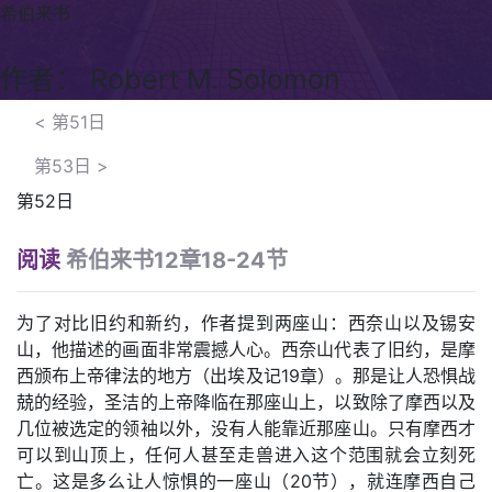
希伯来书
作者： Robert M. Solomon
<
第51日
第53日
>
第52日
阅读
希伯来书12章18-24节
为了对比旧约和新约，作者提到两座山：西奈山以及锡安
山，他描述的画面非常震撼人心。西奈山代表了旧约，是摩
西颁布上帝律法的地方（出埃及记19章）。那是让人恐惧战
兢的经验，圣洁的上帝降临在那座山上，以致除了摩西以及
几位被选定的领袖以外，没有人能靠近那座山。只有摩西才
可以到山顶上，任何人甚至走兽进入这个范围就会立刻死
亡。这是多么让人惊惧的一座山（20节），就连摩西自己