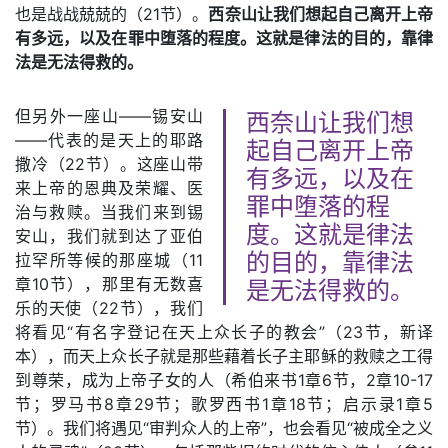
也是战战兢兢的（21节）。
西奈山让我们想起自己离开上帝
有多远，以及在罪中堕落的程度。这就是律法的目的，靠律
法是无法得救的。
但另外一座山——锡安山
西奈山让我们想
——代表的是天上的耶路
起自己离开上帝
撒冷（22节）。这座山带
有多远，以及在
来上帝的恩典及荣耀、医
罪中堕落的程
治与救赎。当我们来到锡
度。这就是律法
安山，我们就到达了亚伯
拉罕所等候的那座城（11
的目的，靠律法
章10节），那里有无数喜
是无法得救的。
乐的天使（22节），我们
将看见“有名字登记在天上众长子的教会”（23节，新译
本），而天上众长子就是那些藉着长子主耶稣的救赎之工得
到尊荣，成为上帝子女的人（希伯来书1章6节，2章10-17
节；罗马书8章29节；歌罗西书1章18节；启示录1章5
节）。我们将遇见“审判众人的上帝”，也会看见“被成全之义