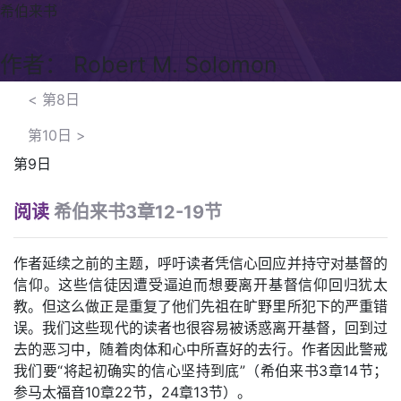
希伯来书
作者： Robert M. Solomon
<
第8日
第10日
>
第9日
阅读
希伯来书3章12-19节
作者延续之前的主题，呼吁读者凭信心回应并持守对基督的
信仰。这些信徒因遭受逼迫而想要离开基督信仰回归犹太
教。但这么做正是重复了他们先祖在旷野里所犯下的严重错
误。我们这些现代的读者也很容易被诱惑离开基督，回到过
去的恶习中，随着肉体和心中所喜好的去行。作者因此警戒
我们要“将起初确实的信心坚持到底”（希伯来书3章14节；
参马太福音10章22节，24章13节）。