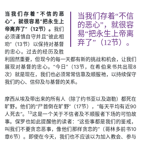
当我们存着“不信的恶
当我们存着“不信
心”，就很容易“把永生上
的恶心”，就很容
帝离弃了”（12节）。
我们
易“把永生上帝离
必须谨慎自守并且“彼此相
弃了”（12节）。
劝”（13节）以保持对基督
的忠心。过去的经历及胜
利固然重要，但现今的每一天都有新的挑战和机会，让我们
展现对基督的忠心。“今日”（13节，在希伯来书共出现8
次）就是现在，我们也必须常常信靠及顺服祂，以持续保守
我们的心、信仰及与基督的关系。
摩西从埃及带出来的所有人（除了约书亚以及迦勒）都死在
旷野。他们的“尸首倒在旷野”（17节），“每天平均有近90
13
人死去”。
这是一个关于不信者及不顺服者下场的可怕故
事。保罗也如此提醒他的读者：“这些事都是我们的鉴戒，
叫我们不要贪恋恶事，像他们那样贪恋的”（哥林多前书10
章6节）。即使在今天，我们也不应该以为加入教会、参与