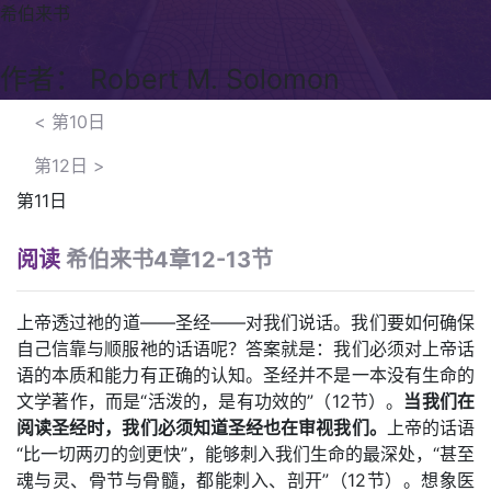
希伯来书
作者： Robert M. Solomon
<
第10日
第12日
>
第11日
阅读
希伯来书4章12-13节
上帝透过祂的道——圣经——对我们说话。我们要如何确保
自己信靠与顺服祂的话语呢？答案就是：我们必须对上帝话
语的本质和能力有正确的认知。圣经并不是一本没有生命的
文学著作，而是“活泼的，是有功效的”（12节）。
当我们在
阅读圣经时，我们必须知道圣经也在审视我们。
上帝的话语
“比一切两刃的剑更快”，能够刺入我们生命的最深处，“甚至
魂与灵、骨节与骨髓，都能刺入、剖开”（12节）。想象医