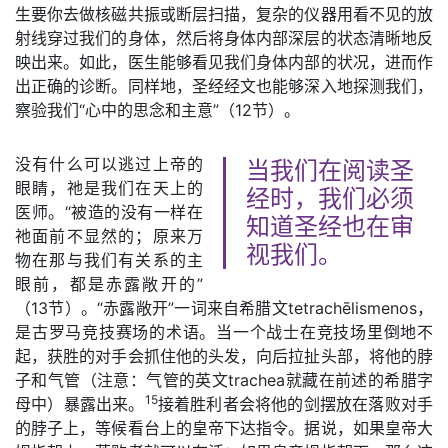
生要你去做核磁共振或断层扫描，复杂的仪器用看不见的放
射线穿过我们的身体，然后将身体内部深层的状态清晰地反
映出来。如此，医生能够看见我们身体内部的状况，进而作
出正确的诊断。同样地，圣经经文也能够深入地探测我们，
察验我们“心中的思念和主意”（12节）。
没有什么可以逃过上帝的
当我们在阅读圣
眼睛，祂是我们在天上的
经时，我们必须
医师。“被造的没有一样在
知道圣经也在审
祂面前不显然的；原来万
视我们。
物在那与我们有关系的主
眼前，都是赤露敞开的”
（13节）。“赤露敞开”一词来自希腊文tetrachēlismenos，
是古罗马竞技赛场的术语。当一个战士在竞技场里倒地不
起，获胜的对手会抓住他的头发，向后拉扯头部，将他的脖
子和气管（注意：气管的英文trachea就藏在前述的希腊字
15
母中）暴露出来。
接着胜利者会将他的剑摆放在落败对手
的脖子上，等候看台上的皇帝下达指令。据说，如果皇帝大