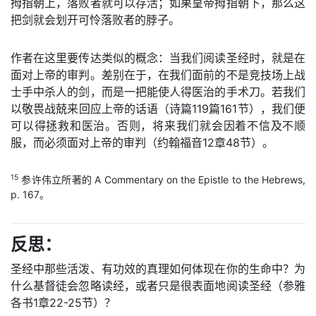
拇指朝上，落败者就可以存活；如果皇帝拇指朝下，那么这
把剑就会划开可怜落败者的脖子。
作者在这里要传达类似的概念：当我们阅读圣经时，就是在
面对上帝的审判。差别在于，在我们面前的不是竞技场上战
士手中杀人的剑，而是一把能使人得医治的手术刀。若我们
以敬畏战兢来回应上帝的话语（诗篇119篇161节），我们便
可以得拯救和医治。否则，将来我们就会因着不信及不顺
服，而必须面对上帝的审判（约翰福音12章48节）。
15
参许伟立所著的 A Commentary on the Epistle to the Hebrews,
p. 167。
反思：
圣经中那些活泼、有功效的真理如何体现在你的生命中？为
什么基督徒会忽略读经，或者只是很表面地阅读圣经（参雅
各书1章22-25节）？