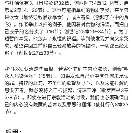
与拜偶像有关（出埃及记32章；何西阿书4章12-14节；启
示录2章14、20节）。这也可能指单纯的物质享受，甚至只
是饮食（最终导致暴饮暴食），或占有欲（激起了心中的贪
念）。作者举出以扫的例子，他因着对食物的渴望，而把自
己长子的名分卖了（16节；创世记25章29-34节）。为了
短暂的享受，他放弃了永恒的祝福。等到他发现并向父亲哭
求，希望得回之前他自己轻易放弃的祝福时，一切都已经太
迟了（创世记27章38节）。
我们必须认清这些毒根，若容让它们在内心滋长，则会“叫
众人沾染污秽”（15节）。如果发现自己心中有任何未承认
的罪、持续的恶习、不圣洁的欲望及野心，以及未能排解的
怨恨苦毒，就必须将之连根拔起，清理干净（歌罗西书3章
5-8节）。即使在进行宗教活动的时候，我们也必须确保自
己的内心没有隐藏的苦毒以及罪恶的捆绑（使徒行传8章23
节）。