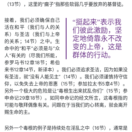
（13节），这里的“瘸子”指那些软弱几乎要放弃的基督徒。
接着，我们必须确保自己
“挺起来”表示我
活在和平（我们与人的关
们彼此激励，坚
系）与圣洁（我们与上帝
定地倚靠永不改
的关系；14节）之中。生
变的上帝，这是
命中的“和平”必须是与“众
群体的行动。
人”有关的（尽我们所能，
参罗马书12章18节；希伯
来书12章14节，新译本）。我们必须追求圣洁，因为如果没
有圣洁，就“没有人能见主”（14节）。我们必须谨慎持守信
仰，以免失去上帝的恩惠（15节；参加拉太书5章4节）。
另外一个极大的危险是让“毒根生出来扰乱你们”（15节；参
申命记29章18节）。如同申命记的经文所言，这毒根指的
可能与敬拜偶像有关。问题在于当我们的心转离，就会离开
赐生命的主。
另外一个毒根的例子是持续处在淫乱之中（16节），通常是