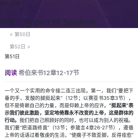
希伯来书
作者： Robert M. Solomon
<
第50日
第52日
>
第51日
阅读
希伯来书12章12-17节
一个又一个实用的命令接二连三出现。第一，我们“要把下
垂的手、发酸的腿挺起来”（12节；以赛亚书35章3节），
但不是倚赖自己的力量，而是仰赖上帝的应许。
“挺起来”表
示我们彼此激励，坚定地倚靠永不改变的上帝，这是群体的
行动。
我们把自己照顾好的同时，也可以成为别人的祝福。
我们要“把道路修直”（13节；参箴言4章26-27节），遵循
上帝的话语过着敬虔的生活，“使瘸子不致歪脚，反得痊愈”