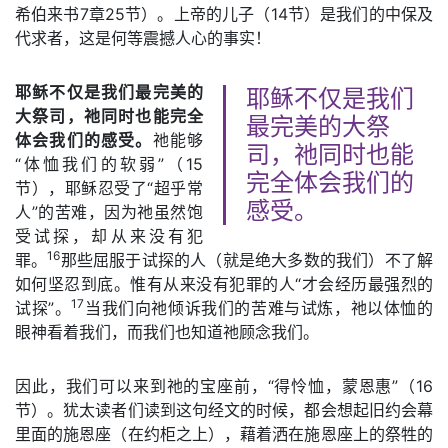
希伯来书7章25节）。上帝的儿子（14节）是我们的中保及
代求者，这是何等震撼人心的事实！
耶稣不仅是我们最完美的
耶稣不仅是我们
大祭司，祂同时也能完全
最完美的大祭
体会我们的感受。
祂能够
司，祂同时也能
“体恤我们的软弱”（15
完全体会我们的
节），耶稣忍受了“超乎常
感受。
人”的苦难，因为祂虽然饱
受试探，却从来没有犯
16
罪。
那些屈服于试探的人（就是绝大多数的我们）不了解
如何坚忍到底。惟有从来没有犯罪的人“才会经历最强烈的
17
试探”。
当我们向祂倾诉我们的苦难与试炼，祂以体恤的
眼神看着我们，而我们也知道祂顾念我们。
因此，我们可以来到祂的宝座前，“得怜恤，蒙恩惠”（16
节）。犹太读者们读到这句经文的时候，都会想起旧约会幕
里面的施恩座（在约柜之上），藉着洒在施恩座上的祭牲的