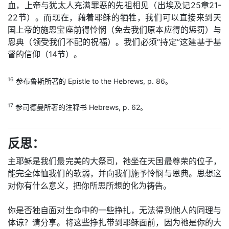
血，上帝与犹太人充满罪恶的先祖相见（出埃及记25章21-
22节）。而现在，藉着耶稣的牺牲，我们可以直接来到天
国上帝的施恩宝座前得怜悯（免去我们原本应得的惩罚）与
恩典（领受我们不配的祝福）。我们必须“持定”这建基于基
督的信仰（14节）。
16
参布鲁斯所著的 Epistle to the Hebrews, p. 86。
17
参司德曼所著的注释书 Hebrews, p. 62。
反思：
主耶稣是我们最完美的大祭司，祂坐在天国最尊荣的位子，
能完全体恤我们的软弱，并向我们施予怜悯与恩典。思想这
对你有什么意义，把你所思所想的化为祷告。
你是否独自面对生命中的一些挣扎，无法得到他人的同理与
体谅？请分享。将这些挣扎带到耶稣面前，因为祂是你的大