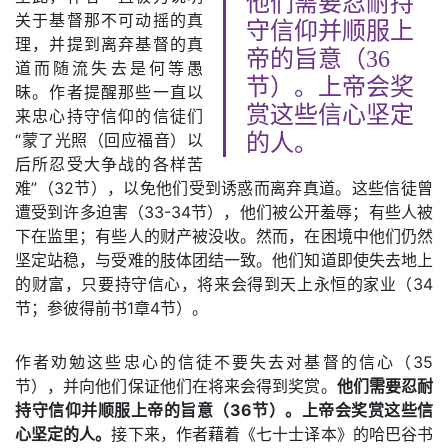
他们需要忍耐持
关于基督那不可动摇的真
守信仰并顺服上
理，并提到离弃基督的真
帝的旨意（36
道而随流失去是何等愚
节）。上帝会奖
昧。作者提醒那些一直以
赏这些信心坚定
来忠心持守信仰的信徒们
“蒙了光照（回应福音）以
的人。
后所忍受大争战的各样苦
难”（32节），以免他们受到诱惑而离弃真道。这些信徒曾
遭受到许多迫害（33-34节），他们被公开羞辱；有些人被
下在监里；有些人的财产被没收。然而，在困境中他们仍然
坚定站稳，与受难的肢体团结一致。他们知道即使失去地上
的财富，只要持守信心，将来会得到天上永恒的家业（34
节；参彼得前书1章4节）。
作者劝勉这些忠心的信徒不要失去对基督的信心（35
节），并向他们保证他们在将来会得到奖赏。
他们需要忍耐
持守信仰并顺服上帝的旨意（36节）。上帝会奖赏这些信
心坚定的人。
接下来，作者藉着《七十士译本》的哈巴谷书