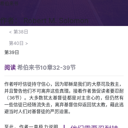
希伯来书
作者： Robert M. Solomon
<
第38日
第40日
>
第39日
阅读
希伯来书10章32-39节
作者呼吁信徒持守信心，因为耶稣是我们的大祭司及救主，
并且警告他们不可离弃这些真理。接着作者敦促读者要忍耐
（36节）。大多数犹太基督徒都是对主忠心的，但仍然有
一些信徒已经随流失去，离弃基督信仰返回犹太教，藉此逃
避当时人们对基督徒的严厉迫害。
至此，作者一直极力说明