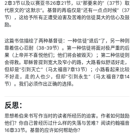
2章3节以及以赛亚书26章21节，以“那要来的”（37节）取
代原文的“这默示”。基督的再临仅是“还有一点点时候”（37
节），这给予所有正遭受迫害及苦难的信徒莫大的信心及鼓
励。
这篇书信描绘了两种基督徒：一种信徒“退后”了，另一种则
靠着信心忍耐（38-39节）。第一种信徒将面对极严重的后
果（上帝并不喜悦他们；他们将会被毁灭）；第二种信徒则
会得救。耶稣曾提到宽大及窄小的路，大路看似舒适好走，
但却是“引到灭亡”（马太福音7章13节）；小路看起来比较
不好走，走的人也少，但却“引到永生”（马太福音7章14
节）。我们必须作出正确的选择。
反思：
思想希伯来书写作当时的读者所经历的迫害。作者如何鼓励
他们？你自己曾经历过什么样的失落与苦难？阅读约翰福音
16章33节。基督的应许如何帮助你？