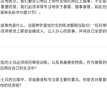
坚定地表示，我们要忠心地在上帝所安排的岗位上服事，不论是
。重要的是，我们必须非常专注地忠于基督、服事基督，如此在
哥林多前书10章31节）。
业或角色是什么，法国神学家加尔文的陈述都相当贴切：“任何想
必须弃绝世上那些会缠扰人、让人分心的琐事，并将自己全部的
典型的士兵必须经历哪些训练，以及具备哪些特质。作为基督的
质应用在自己的生活中？
关士兵的比喻中，忠诚委身和专注是主要的重点。你是否对基督
给你的任务呢？