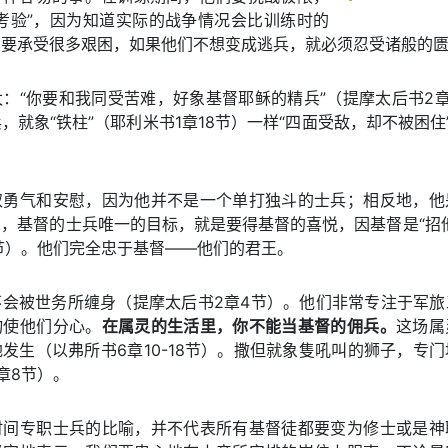
考验”，因为知道实际的战争情况会比训练时的
需要承受很多艰困，如果他们不想变成逃兵，就必须忍受诸般的
：“你要和我同受苦难，好象基督耶稣的精兵”（提摩太后书2
，就象“铁柱”（耶利米书1章18节）一样“四面受敌，却不被困住
取勇气和安慰，因为他并不是一个单打独斗的士兵；相反地，他
，基督的士兵唯一的目标，就是要得基督的喜悦，因基督是“招
节）。他们完全忠于基督——他们的君王。
不会被世务所缠身（提摩太后书2章4节）。他们非常专注于军旅
物使他们分心。
在属灵的生活里，你不能当基督的佣兵。
这场属
发生（以弗所书6章10-18节）。撒但就象隻吼叫的狮子，专
章8节）。
时间专职士兵的比喻，并不代表所有基督徒都要变为修士或是神