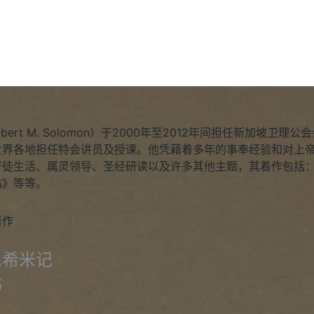
Robert M. Solomon）于2000年至2012年间担任新加
世界各地担任特会讲员及授课。他凭藉着多年的事奉经验和对上帝
督徒生活、属灵领导、圣经研读以及许多其他主题，其着作包括
站》等等。
著作
尼希米记
书