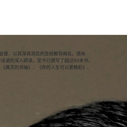
坡卫理公会会督，以其深具洞见的圣经教导闻名。退休
话语的深入研读，至今已撰写了超过60本书，
：《属灵的领袖》、《你的人生可以更精彩》、