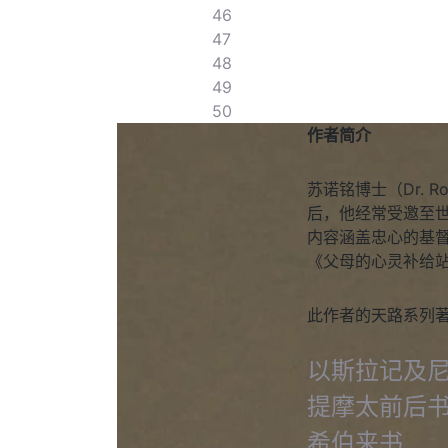
46
47
48
49
50
作者简介
苏诺铭博士（Dr. 
后，他经常受邀至
内容涵盖忠心的基
《父母的心灵补给
此作者的天路系列
以斯拉记及
提摩太前后
希伯来书