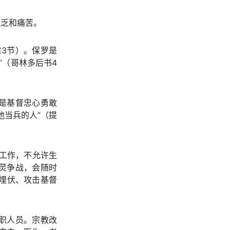
匮乏和痛苦。
章3节）。保罗是
”（哥林多后书4
是基督忠心勇敢
他当兵的人”（提
工作，不允许生
灵争战，会随时
门埋伏、攻击基督
职人员。宗教改