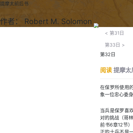
提摩太前后书
作者： Robert M. Solomon
<
第31日
第33日
>
第32日
阅读
提摩太
在保罗所使用
象一位忠心委
当兵是保罗喜
对的挑战（哥林
前书6章12节
正的士兵不是