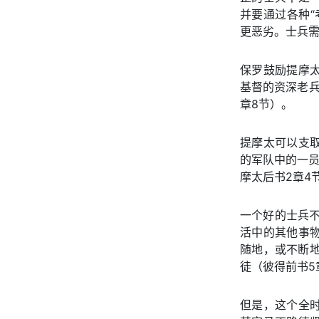
并要通过各种“
更恶劣。士兵
保罗鼓励提摩太
基督的资深老兵
章8节）。
提摩太可以支
的军队中的一员
摩太后书2章4
一个好的士兵
活中的其他事
随地，或不断地
徒（彼得前书5
但是，这个全