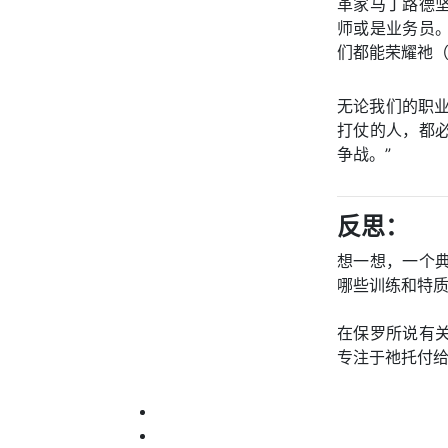
革家马丁路德
师或是业务员
们都能荣耀祂（
无论我们的职
打仗的人，都
争战。”
反思：
想一想，一个
哪些训练和特
在保罗所说有
专注于祂托付